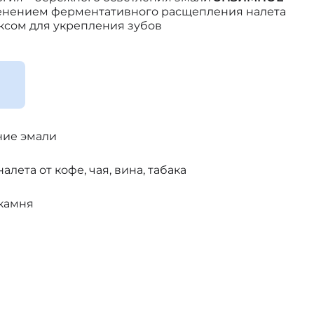
нением ферментативного расщепления налета
сом для укрепления зубов
ние эмали
лета от кофе, чая, вина, табака
 камня