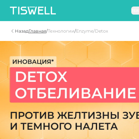
ТЕ
Назад
Главная
/
Технологии
/
Enzyme/Detox
О технологии Enzyme/Detox отбеливание