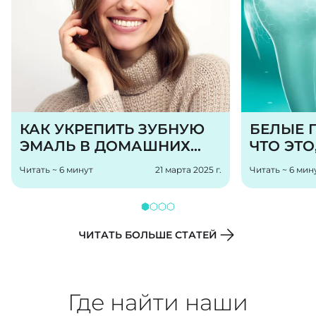
Зубные пасты Tiswell ⁠освежают
дыхание, имеют безопасный состав
и способствуют восстановлению
ослабленной эмали.
КАК УКРЕПИТЬ ЗУБНУЮ
БЕЛЫЕ П
ЭМАЛЬ В ДОМАШНИХ
ЧТО ЭТО
УСЛОВИЯХ?
ПОЯВЛЯ
Читать ~ 6 минут
21 марта 2025 г.
Читать ~ 6 мин
УБРАТЬ
ЧИТАТЬ БОЛЬШЕ СТАТЕЙ
Где найти наши