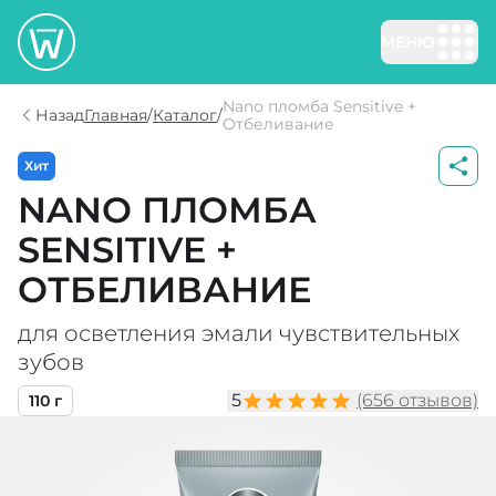
МЕНЮ
Nano пломба Sensitive +
Назад
Главная
/
Каталог
/
Отбеливание
Хит
NANO ПЛОМБА
SENSITIVE +
ОТБЕЛИВАНИЕ
для осветления эмали чувствительных
зубов
5
(656 отзывов)
110 г