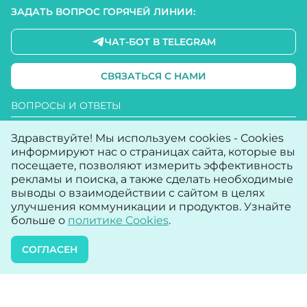
ЗАДАТЬ ВОПРОС ГОРЯЧЕЙ ЛИНИИ:
ЧАТ-БОТ В TELEGRAM
СВЯЗАТЬСЯ С НАМИ
ВОПРОСЫ И ОТВЕТЫ
ПОЛИТИКА КОНФИДЕНЦИАЛЬНОСТИ
Здравствуйте! Мы используем cookies - Cookies
УСЛОВИЯ ИСПОЛЬЗОВАНИЯ САЙТА
информируют нас о страницах сайта, которые вы
посещаете, позволяют измерить эффективность
ПОЛИТИКА COOKIE
рекламы и поиска, а также сделать необходимые
выводы о взаимодействии с сайтом в целях
ДОСТУПНОСТЬ
улучшения коммуникации и продуктов. Узнайте
КАРТА САЙТА
больше о
политике Cookies
.
ООО «Арнест ЮниРусь»
СОГЛАСЕН
г. Москва, ул. Сергея Макеева, д. 13.
ИНН 7705183476
+7 (495) 745 75 00
info@unirusgroup.ru