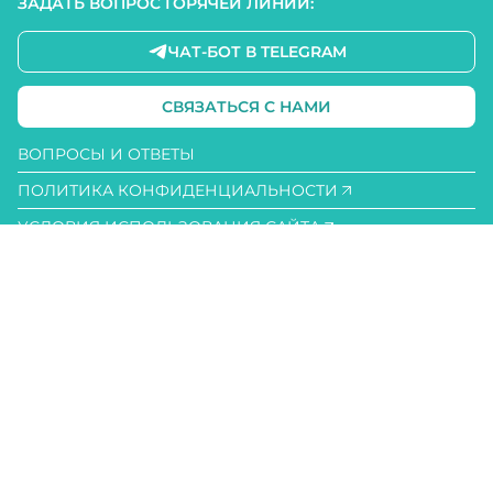
ЗАДАТЬ ВОПРОС ГОРЯЧЕЙ ЛИНИИ:
ЧАТ-БОТ В TELEGRAM
СВЯЗАТЬСЯ С НАМИ
ВОПРОСЫ И ОТВЕТЫ
ПОЛИТИКА КОНФИДЕНЦИАЛЬНОСТИ
УСЛОВИЯ ИСПОЛЬЗОВАНИЯ САЙТА
ПОЛИТИКА COOKIE
ДОСТУПНОСТЬ
КАРТА САЙТА
ООО «Арнест ЮниРусь»
г. Москва, ул. Сергея Макеева, д. 13.
ИНН 7705183476
+7 (495) 745 75 00
info@unirusgroup.ru
‘Продукция Tiswell не является лечебным средством. Применение